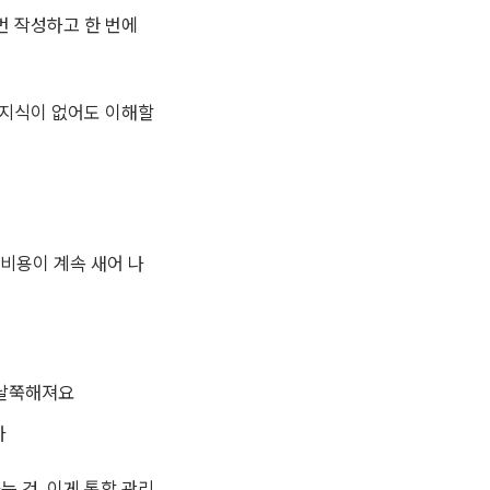
 번 작성하고 한 번에
 지식이 없어도 이해할
비용이 계속 새어 나
쭉날쭉해져요
다
는 것. 이게 통합 관리