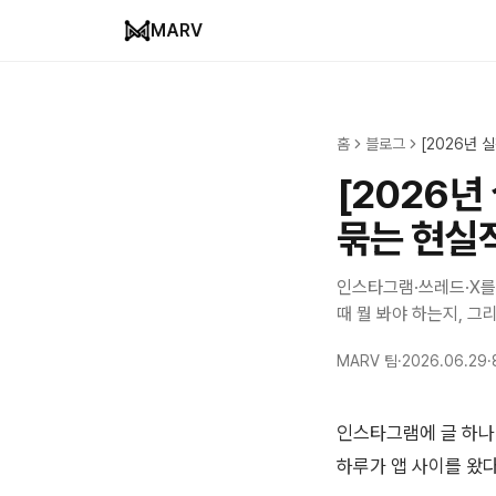
MARV
홈
블로그
[2026년 
[2026년
묶는 현실
인스타그램·쓰레드·X를
때 뭘 봐야 하는지, 
MARV 팀
·
2026.06.29
·
인스타그램에 글 하나 
하루가 앱 사이를 왔다