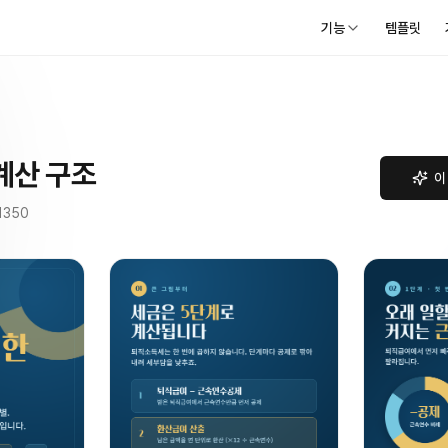
기능
템플릿
계산 구조
이
1350