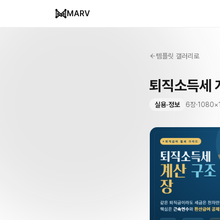
MARV
템플릿 갤러리로
퇴직소득세 
실용·정보
6
장
·
1080
×