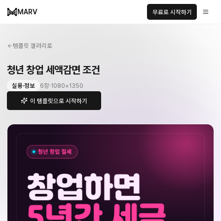
MARV
무료로 시작하기
템플릿 갤러리로
청년 창업 세액감면 조건
실용·정보
6
장
·
1080
×
1350
이 템플릿으로 시작하기