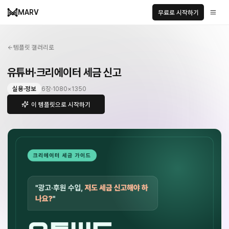
MARV
무료로 시작하기
템플릿 갤러리로
유튜버·크리에이터 세금 신고
실용·정보
6
장
·
1080
×
1350
이 템플릿으로 시작하기