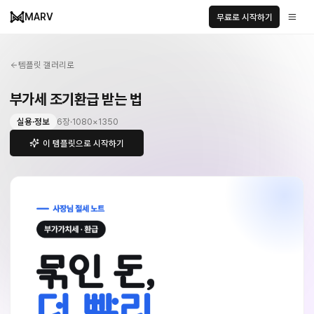
MARV
무료로 시작하기
템플릿 갤러리로
부가세 조기환급 받는 법
실용·정보
6
장
·
1080
×
1350
이 템플릿으로 시작하기