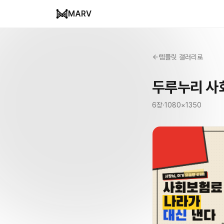
MARV
템플릿 갤러리로
두루누리 사
6
장
·
1080
×
1350