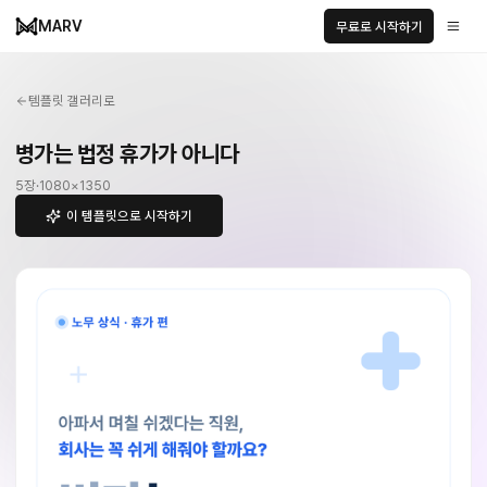
MARV
무료로 시작하기
템플릿 갤러리로
병가는 법정 휴가가 아니다
5
장
·
1080
×
1350
이 템플릿으로 시작하기