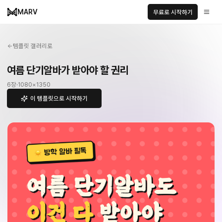
MARV
무료로 시작하기
템플릿 갤러리로
여름 단기알바가 받아야 할 권리
6
장
·
1080
×
1350
이 템플릿으로 시작하기