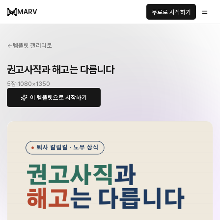
MARV
무료로 시작하기
템플릿 갤러리로
권고사직과 해고는 다릅니다
5
장
·
1080
×
1350
이 템플릿으로 시작하기