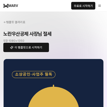
MARV
무료로 시작하기
템플릿 갤러리로
노란우산공제 사장님 절세
5
장
·
1080
×
1350
이 템플릿으로 시작하기