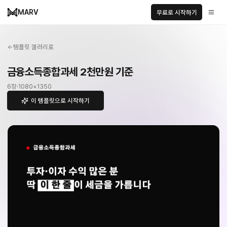
MARV
무료로 시작하기
템플릿 갤러리로
금융소득종합과세 2천만원 기준
6
장
·
1080
×
1350
이 템플릿으로 시작하기