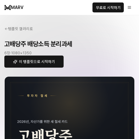
MARV
무료로 시작하기
템플릿 갤러리로
고배당주 배당소득 분리과세
6
장
·
1080
×
1350
이 템플릿으로 시작하기