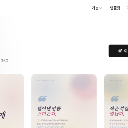
기능
템플릿
이
1350