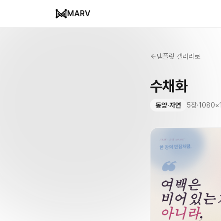
MARV
템플릿 갤러리로
수채화
동양·자연
5
장
·
1080
×