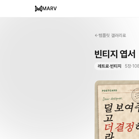
MARV
템플릿 갤러리로
빈티지 엽서
레트로·빈티지
5
장
·
10