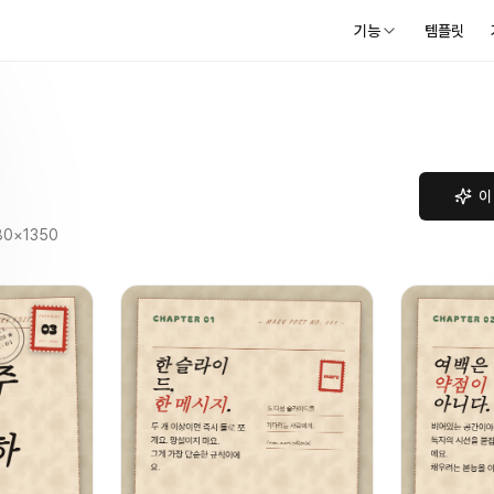
기능
템플릿
이
80
×
1350