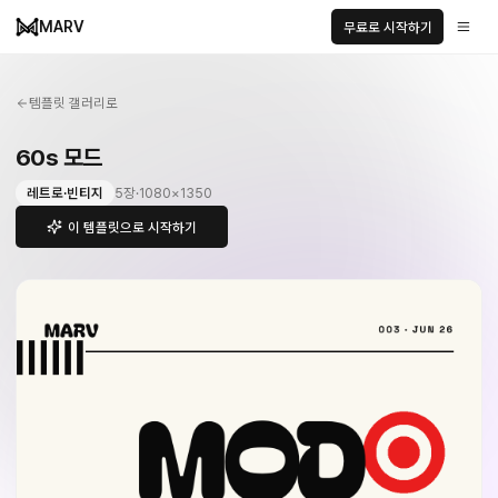
MARV
무료로 시작하기
템플릿 갤러리로
60s 모드
레트로·빈티지
5
장
·
1080
×
1350
이 템플릿으로 시작하기