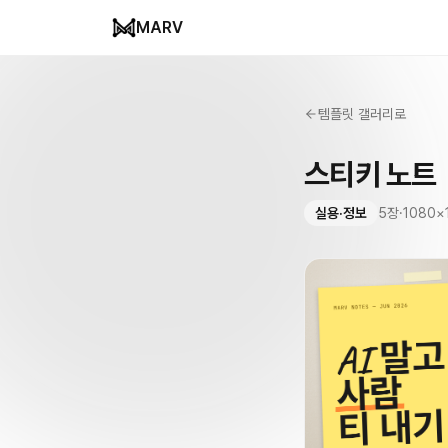
MARV
템플릿 갤러리로
스티키 노트
실용·정보
5
장
·
1080
×