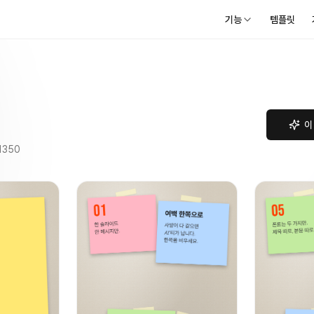
기능
템플릿
이
1350